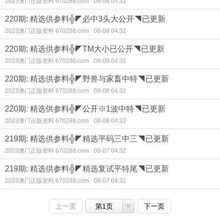
2023澳门正版资料 670288.com
08-08 04:32
220期: 精选供参料╬◤必中3头大公开◥已更新
2023澳门正版资料 670288.com
08-08 04:32
220期: 精选供参料╬◤TM大小已公开◥已更新
2023澳门正版资料 670288.com
08-08 04:32
220期: 精选供参料╬◤野兽与家畜中特◥已更新
2023澳门正版资料 670288.com
08-08 04:32
220期: 精选供参料╬◤公开※1波中特◥已更新
2023澳门正版资料 670288.com
08-08 04:32
219期: 精选供参料╬◤精选平码三中三◥已更新
2023澳门正版资料 670288.com
08-07 04:32
219期: 精选供参料╬◤精选复试平特尾◥已更新
2023澳门正版资料 670288.com
08-07 04:32
上一页
第1页
下一页