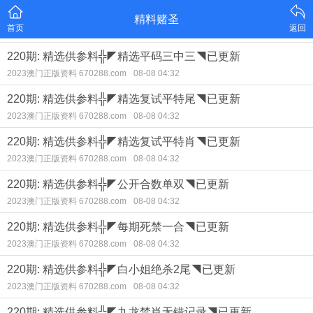
精料赌圣
首页
返回
220期: 精选供参料╬◤精选平码三中三◥已更新
2023澳门正版资料 670288.com
08-08 04:32
220期: 精选供参料╬◤精选复试平特尾◥已更新
2023澳门正版资料 670288.com
08-08 04:32
220期: 精选供参料╬◤精选复试平特肖◥已更新
2023澳门正版资料 670288.com
08-08 04:32
220期: 精选供参料╬◤公开合数单双◥已更新
2023澳门正版资料 670288.com
08-08 04:32
220期: 精选供参料╬◤每期死禁一合◥已更新
2023澳门正版资料 670288.com
08-08 04:32
220期: 精选供参料╬◤白小姐绝杀2尾◥已更新
2023澳门正版资料 670288.com
08-08 04:32
220期: 精选供参料╬◤九龙禁肖无错记录◥已更新