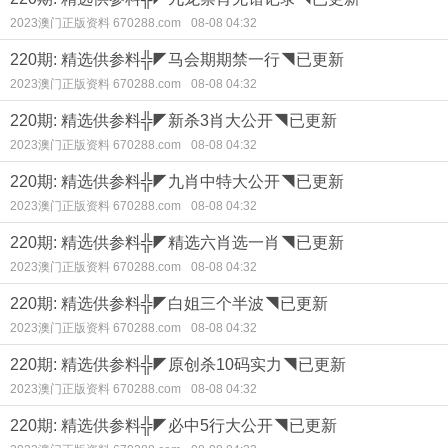
2023澳门正版资料 670288.com
08-08 04:32
220期: 精选供参料╬◤马会期期禁一行◥已更新
2023澳门正版资料 670288.com
08-08 04:32
220期: 精选供参料╬◤新杀3肖大公开◥已更新
2023澳门正版资料 670288.com
08-08 04:32
220期: 精选供参料╬◤九肖中特大公开◥已更新
2023澳门正版资料 670288.com
08-08 04:32
220期: 精选供参料╬◤精选六肖选一肖◥已更新
2023澳门正版资料 670288.com
08-08 04:32
220期: 精选供参料╬◤白姐三个半波◥已更新
2023澳门正版资料 670288.com
08-08 04:32
220期: 精选供参料╬◤原创杀10码实力◥已更新
2023澳门正版资料 670288.com
08-08 04:32
220期: 精选供参料╬◤必中5行大公开◥已更新